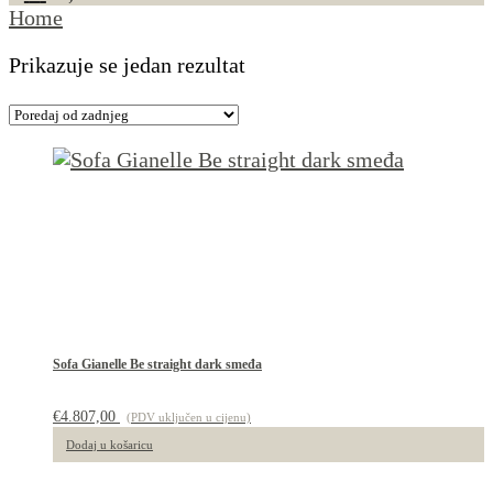
Home
Prikazuje se jedan rezultat
Sofa Gianelle Be straight dark smeđa
€
4.807,00
(PDV uključen u cijenu)
Dodaj u košaricu