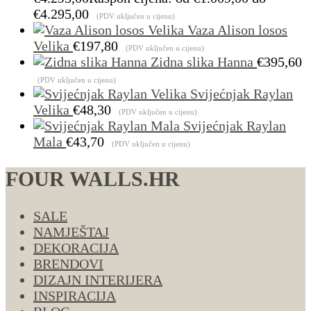
€4.295,00
(PDV uključen u cijenu)
Vaza Alison losos
Velika
€
197,80
(PDV uključen u cijenu)
Zidna slika Hanna
€
395,60
(PDV uključen u cijenu)
Svijećnjak Raylan
Velika
€
48,30
(PDV uključen u cijenu)
Svijećnjak Raylan
Mala
€
43,70
(PDV uključen u cijenu)
FOUR WALLS.HR
SALE
NAMJEŠTAJ
DEKORACIJA
BRENDOVI
DIZAJN INTERIJERA
INSPIRACIJA