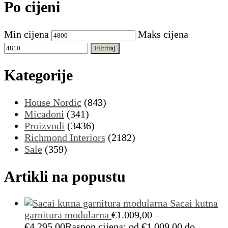
Po cijeni
Min cijena
Maks cijena
Filtriraj
Kategorije
House Nordic
(843)
Micadoni
(341)
Proizvodi
(3436)
Richmond Interiors
(2182)
Sale
(359)
Artikli na popustu
Sacai kutna
garnitura modularna
€
1.009,00
–
€
4.295,00
Raspon cijena: od €1.009,00 do