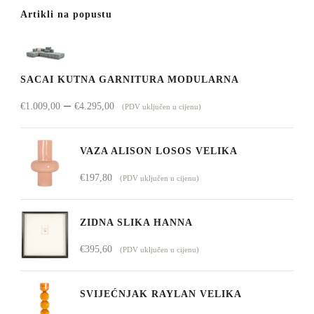
Artikli na popustu
SACAI KUTNA GARNITURA MODULARNA
Raspon
–
€
1.009,00
€
4.295,00
(PDV uključen u cijenu)
cijena:
od
VAZA ALISON LOSOS VELIKA
€1.009,00
€
197,80
(PDV uključen u cijenu)
do
€4.295,00
ZIDNA SLIKA HANNA
€
395,60
(PDV uključen u cijenu)
SVIJEĆNJAK RAYLAN VELIKA