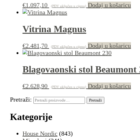
€
1.097,10
Dodaj u košaricu
(PDV uključen u cijenu)
Vitrina Magnus
€
2.481,70
Dodaj u košaricu
(PDV uključen u cijenu)
Blagovaonski stol Beaumont
€
2.628,90
Dodaj u košaricu
(PDV uključen u cijenu)
Pretraži:
Pretraži
Kategorije
House Nordic
(843)