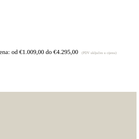
ena: od €1.009,00 do €4.295,00
(PDV uključen u cijenu)