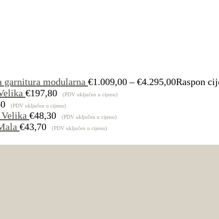
a garnitura modularna
€
1.009,00
–
€
4.295,00
Raspon cij
Velika
€
197,80
(PDV uključen u cijenu)
60
(PDV uključen u cijenu)
 Velika
€
48,30
(PDV uključen u cijenu)
Mala
€
43,70
(PDV uključen u cijenu)