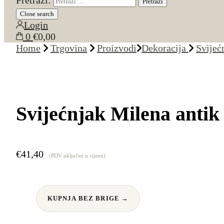
Pretraži:
Close search
Login
0
€0,00
Home
Trgovina
Proizvodi
Dekoracija
Svijeć
Svijećnjak Milena antik
€
41,40
(PDV uključen u cijenu)
KUPNJA BEZ BRIGE →