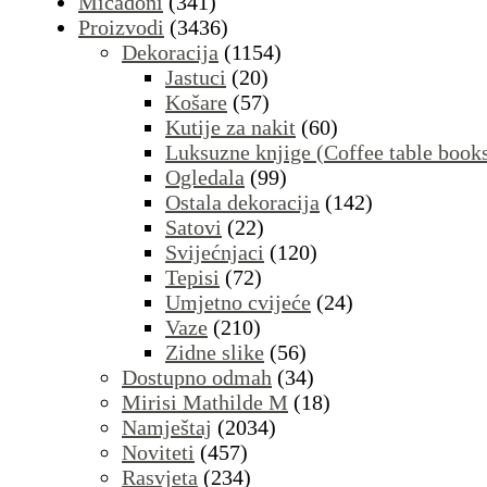
Micadoni
(341)
Proizvodi
(3436)
Dekoracija
(1154)
Jastuci
(20)
Košare
(57)
Kutije za nakit
(60)
Luksuzne knjige (Coffee table book
Ogledala
(99)
Ostala dekoracija
(142)
Satovi
(22)
Svijećnjaci
(120)
Tepisi
(72)
Umjetno cvijeće
(24)
Vaze
(210)
Zidne slike
(56)
Dostupno odmah
(34)
Mirisi Mathilde M
(18)
Namještaj
(2034)
Noviteti
(457)
Rasvjeta
(234)