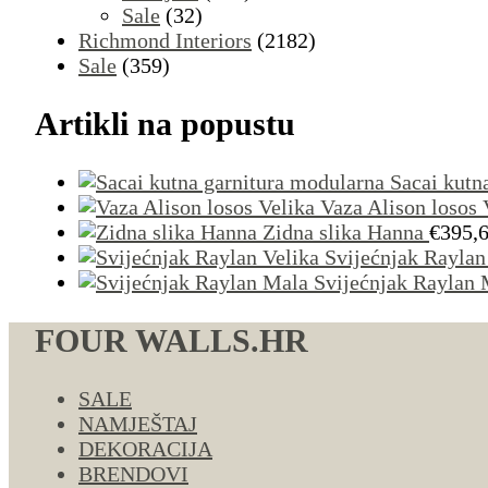
Sale
(32)
Richmond Interiors
(2182)
Sale
(359)
Artikli na popustu
Sacai kutn
Vaza Alison losos 
Zidna slika Hanna
€
395,
Svijećnjak Raylan
Svijećnjak Raylan 
FOUR WALLS.HR
SALE
NAMJEŠTAJ
DEKORACIJA
BRENDOVI