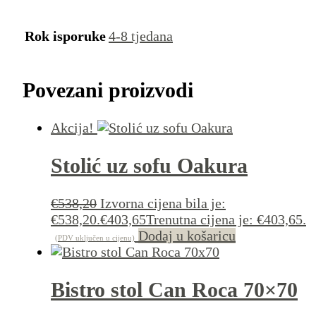
Rok isporuke
4-8 tjedana
Povezani proizvodi
Akcija!
Stolić uz sofu Oakura
€
538,20
Izvorna cijena bila je:
€538,20.
€
403,65
Trenutna cijena je: €403,65.
Dodaj u košaricu
(PDV uključen u cijenu)
Bistro stol Can Roca 70×70