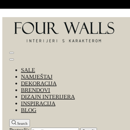
Skip to Content
Four Walls
Sve za interijer po Vašoj mjeri. Salon namještaja, d
SALE
NAMJEŠTAJ
DEKORACIJA
BRENDOVI
DIZAJN INTERIJERA
INSPIRACIJA
BLOG
Search