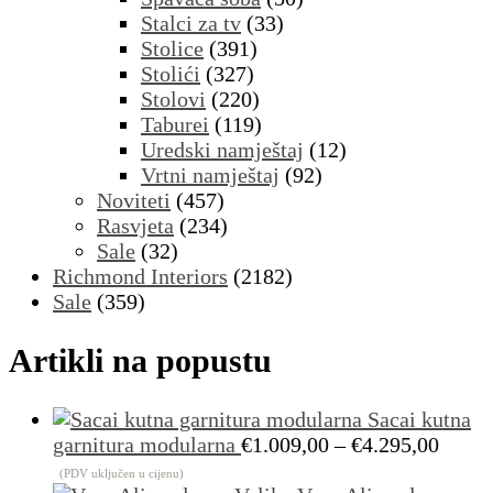
Stalci za tv
(33)
Stolice
(391)
Stolići
(327)
Stolovi
(220)
Taburei
(119)
Uredski namještaj
(12)
Vrtni namještaj
(92)
Noviteti
(457)
Rasvjeta
(234)
Sale
(32)
Richmond Interiors
(2182)
Sale
(359)
Artikli na popustu
Sacai kutna
Raspo
garnitura modularna
€
1.009,00
–
€
4.295,00
cijena
(PDV uključen u cijenu)