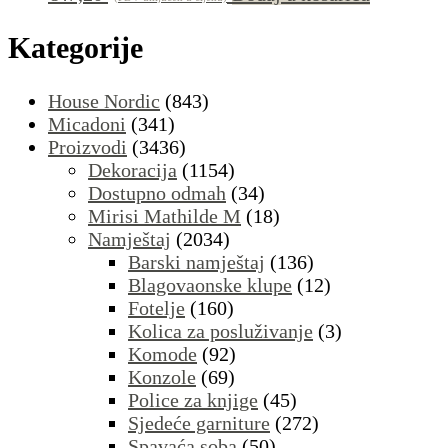
Kategorije
House Nordic
(843)
Micadoni
(341)
Proizvodi
(3436)
Dekoracija
(1154)
Dostupno odmah
(34)
Mirisi Mathilde M
(18)
Namještaj
(2034)
Barski namještaj
(136)
Blagovaonske klupe
(12)
Fotelje
(160)
Kolica za posluživanje
(3)
Komode
(92)
Konzole
(69)
Police za knjige
(45)
Sjedeće garniture
(272)
Spavaća soba
(50)