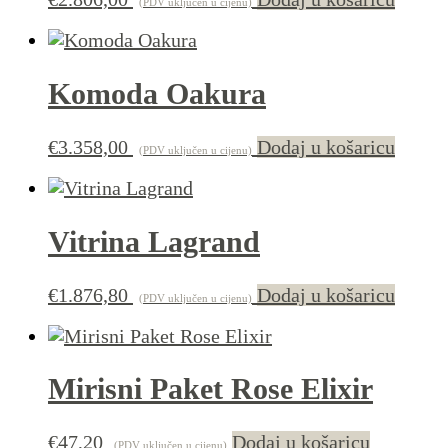
(PDV uključen u cijenu)
Komoda Oakura
€
3.358,00
Dodaj u košaricu
(PDV uključen u cijenu)
Vitrina Lagrand
€
1.876,80
Dodaj u košaricu
(PDV uključen u cijenu)
Mirisni Paket Rose Elixir
€
47,20
Dodaj u košaricu
(PDV uključen u cijenu)