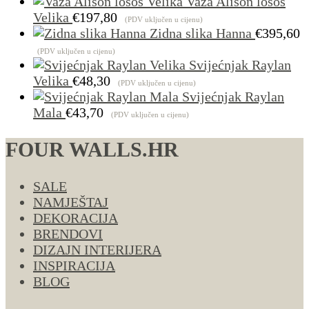
od
Vaza Alison losos
€1.00
Velika
€
197,80
(PDV uključen u cijenu)
do
Zidna slika Hanna
€
395,60
€4.29
(PDV uključen u cijenu)
Svijećnjak Raylan
Velika
€
48,30
(PDV uključen u cijenu)
Svijećnjak Raylan
Mala
€
43,70
(PDV uključen u cijenu)
FOUR WALLS.HR
SALE
NAMJEŠTAJ
DEKORACIJA
BRENDOVI
DIZAJN INTERIJERA
INSPIRACIJA
BLOG