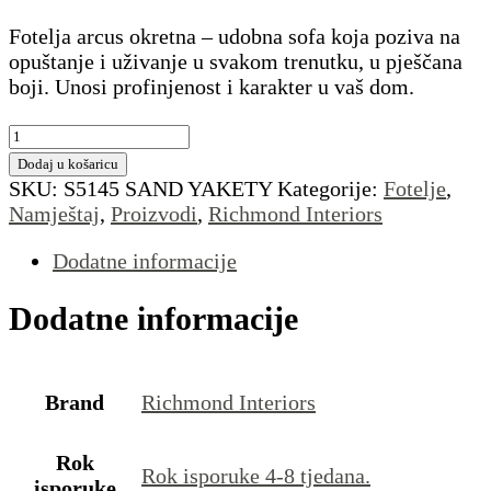
Fotelja arcus okretna – udobna sofa koja poziva na
opuštanje i uživanje u svakom trenutku, u pješčana
boji. Unosi profinjenost i karakter u vaš dom.
Fotelja
Arcus
Dodaj u košaricu
Okretna
SKU:
S5145 SAND YAKETY
Kategorije:
Fotelje
,
količina
Namještaj
,
Proizvodi
,
Richmond Interiors
Dodatne informacije
Dodatne informacije
Brand
Richmond Interiors
Rok
Rok isporuke 4-8 tjedana.
isporuke