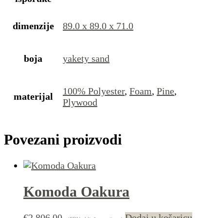
dimenzije
89.0 x 89.0 x 71.0
boja
yakety sand
100% Polyester
,
Foam
,
Pine
,
materijal
Plywood
Povezani proizvodi
Komoda Oakura
€
2.806,00
Dodaj u košaricu