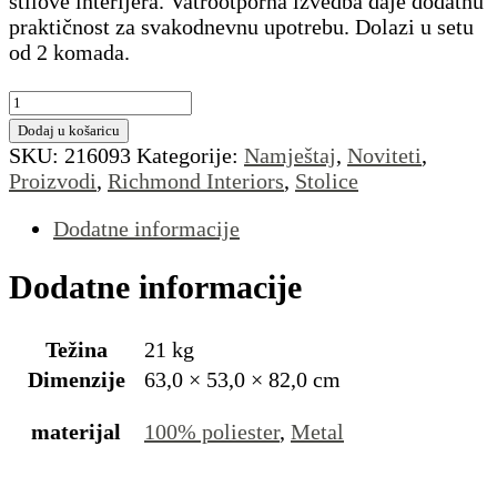
stilove interijera. Vatrootporna izvedba daje dodatnu
praktičnost za svakodnevnu upotrebu. Dolazi u setu
od 2 komada.
Blagovaonska
stolica
Dodaj u košaricu
Elvi
SKU:
216093
Kategorije:
Namještaj
,
Noviteti
,
mocca
Proizvodi
,
Richmond Interiors
,
Stolice
chunky
vatrootporno
Dodatne informacije
(set
2
Dodatne informacije
kom)
količina
Težina
21 kg
Dimenzije
63,0 × 53,0 × 82,0 cm
materijal
100% poliester
,
Metal