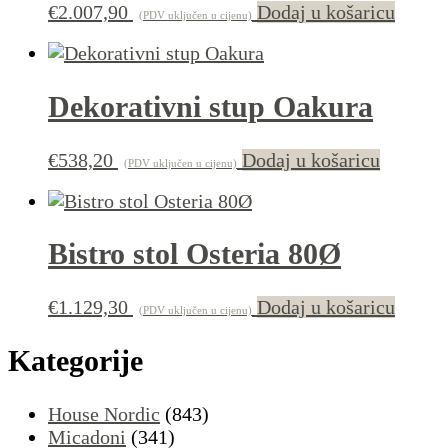
€
2.007,90
Dodaj u košaricu
(PDV uključen u cijenu)
Dekorativni stup Oakura
€
538,20
Dodaj u košaricu
(PDV uključen u cijenu)
Bistro stol Osteria 80Ø
€
1.129,30
Dodaj u košaricu
(PDV uključen u cijenu)
Kategorije
House Nordic
(843)
Micadoni
(341)