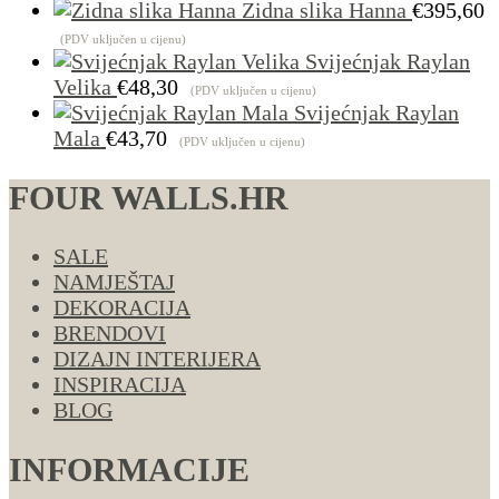
do
Zidna slika Hanna
€
395,60
€4.29
(PDV uključen u cijenu)
Svijećnjak Raylan
Velika
€
48,30
(PDV uključen u cijenu)
Svijećnjak Raylan
Mala
€
43,70
(PDV uključen u cijenu)
FOUR WALLS.HR
SALE
NAMJEŠTAJ
DEKORACIJA
BRENDOVI
DIZAJN INTERIJERA
INSPIRACIJA
BLOG
INFORMACIJE