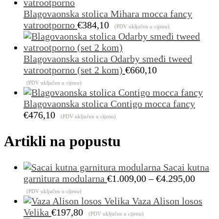
Blagovaonska stolica Mihara mocca fancy
vatrootporno
€
384,10
(PDV uključen u cijenu)
Blagovaonska stolica Odarby smeđi tweed
vatrootporno (set 2 kom)
€
660,10
(PDV uključen u cijenu)
Blagovaonska stolica Contigo mocca fancy
€
476,10
(PDV uključen u cijenu)
Artikli na popustu
Sacai kutna
Raspo
garnitura modularna
€
1.009,00
–
€
4.295,00
cijena
(PDV uključen u cijenu)
od
Vaza Alison losos
€1.00
Velika
€
197,80
(PDV uključen u cijenu)