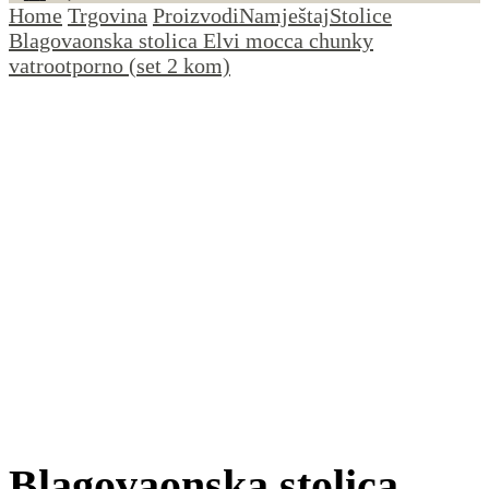
Home
Trgovina
Proizvodi
Namještaj
Stolice
Blagovaonska stolica Elvi mocca chunky
vatrootporno (set 2 kom)
Blagovaonska stolica