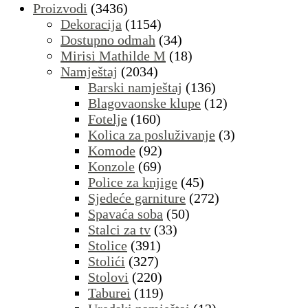
Proizvodi
(3436)
Dekoracija
(1154)
Dostupno odmah
(34)
Mirisi Mathilde M
(18)
Namještaj
(2034)
Barski namještaj
(136)
Blagovaonske klupe
(12)
Fotelje
(160)
Kolica za posluživanje
(3)
Komode
(92)
Konzole
(69)
Police za knjige
(45)
Sjedeće garniture
(272)
Spavaća soba
(50)
Stalci za tv
(33)
Stolice
(391)
Stolići
(327)
Stolovi
(220)
Taburei
(119)