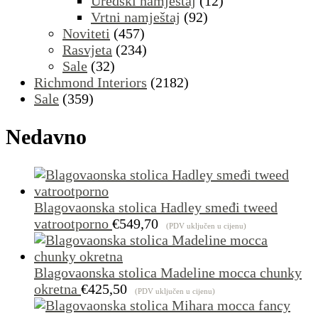
Uredski namještaj
(12)
Vrtni namještaj
(92)
Noviteti
(457)
Rasvjeta
(234)
Sale
(32)
Richmond Interiors
(2182)
Sale
(359)
Nedavno
Blagovaonska stolica Hadley smeđi tweed
vatrootporno
€
549,70
(PDV uključen u cijenu)
Blagovaonska stolica Madeline mocca chunky
okretna
€
425,50
(PDV uključen u cijenu)