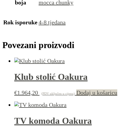
boja
mocca chunky
Rok isporuke
4-8 tjedana
Povezani proizvodi
Klub stolić Oakura
€
1.964,20
Dodaj u košaricu
(PDV uključen u cijenu)
TV komoda Oakura