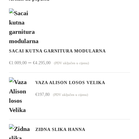
SACAI KUTNA GARNITURA MODULARNA
Raspon
–
€
1.009,00
€
4.295,00
(PDV uključen u cijenu)
cijena:
od
VAZA ALISON LOSOS VELIKA
€1.009,00
€
197,80
(PDV uključen u cijenu)
do
€4.295,00
ZIDNA SLIKA HANNA