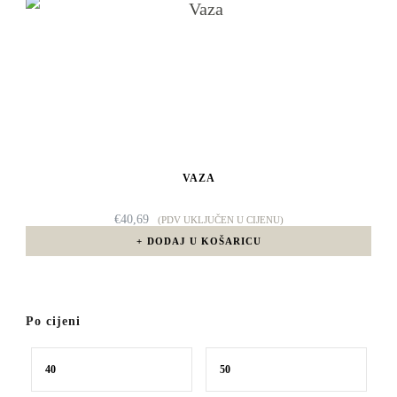
VAZA
€
40,69
(PDV UKLJUČEN U CIJENU)
DODAJ U KOŠARICU
Po cijeni
Min
Maks