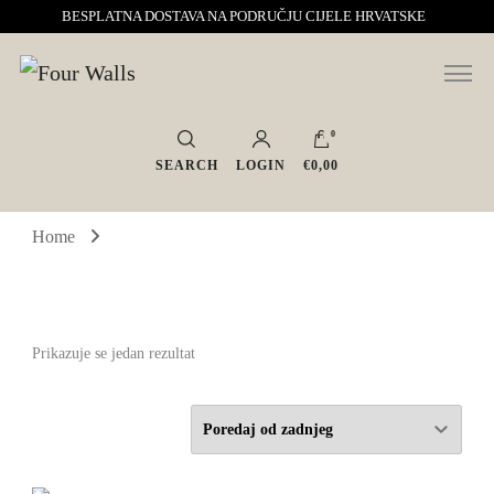
BESPLATNA DOSTAVA NA PODRUČJU CIJELE HRVATSKE
Sve za interijer po Vašoj mjeri. Salon namještaja, dekoracije i rasvjete.
Four Walls
Interijeri s karakterom
0
SEARCH
LOGIN
€0,00
Home
Prikazuje se jedan rezultat