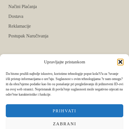
Načini Plaćanja
Dostava
Reklamacije
Postupak Naručivanja
PRATITE NAS
Upravljajte pristankom
Facebook
Da bismo pružili najbolje iskustvo, koristimo tehnologije poput kola?i?a za ?uvanje
i/ili pristup informacijama o ure?aju. Suglasnost s ovim tehnologijama ?e nam omogu?
Instagram
iti da obra?ujemo podatke kao što su ponašanje pri pregledavanju ili jedinstveni ID-ovi
na ovoj web stranici. Nepristanak ili povla?enje suglasnosti može negativno utjecati na
Tik Tok
odre?ene karakteristike i funkcije.
PRIHVATI
ZABRANI