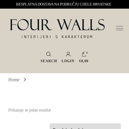
BESPLATNA DOSTAVA NA PODRUČJU CIJELE HRVATSKE
Sve za interijer po Vašoj mjeri. Salon namještaja, dekoracije i rasvjete.
Four Walls
Interijeri s karakterom
0
SEARCH
LOGIN
€0,00
Home
Prikazuje se jedan rezultat