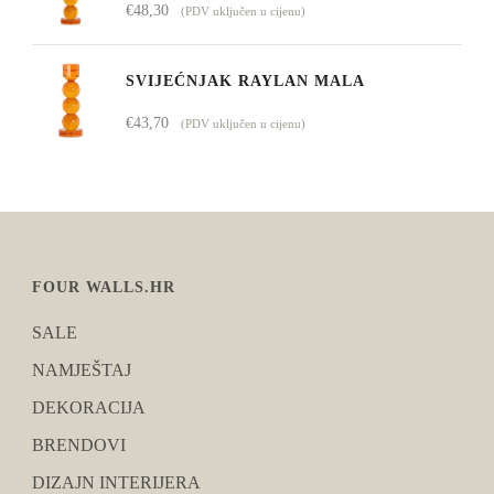
€
48,30
(PDV uključen u cijenu)
SVIJEĆNJAK RAYLAN MALA
€
43,70
(PDV uključen u cijenu)
FOUR WALLS.HR
SALE
NAMJEŠTAJ
DEKORACIJA
BRENDOVI
DIZAJN INTERIJERA