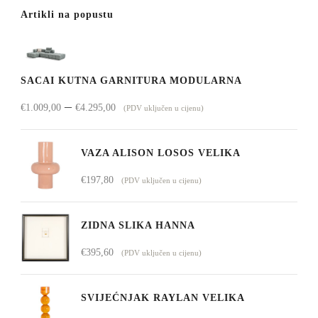
Artikli na popustu
SACAI KUTNA GARNITURA MODULARNA
Raspon
–
€
1.009,00
€
4.295,00
(PDV uključen u cijenu)
cijena:
od
VAZA ALISON LOSOS VELIKA
€1.009,00
€
197,80
(PDV uključen u cijenu)
do
€4.295,00
ZIDNA SLIKA HANNA
€
395,60
(PDV uključen u cijenu)
SVIJEĆNJAK RAYLAN VELIKA