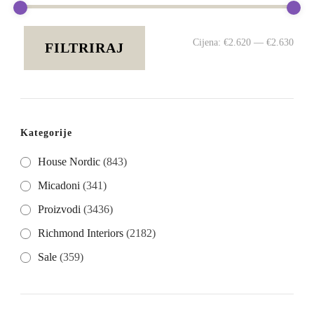
Min
Mak
Cijena:
€2.620
—
€2.630
FILTRIRAJ
cije
cije
Kategorije
House Nordic
(843)
Micadoni
(341)
Proizvodi
(3436)
Richmond Interiors
(2182)
Sale
(359)