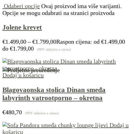
Odaberi opcije
Ovaj proizvod ima više varijanti.
Opcije se mogu odabrati na stranici proizvoda
Jolene krevet
€
1.499,00
–
€
1.799,00
Raspon cijena: od €1.499,00
do €1.799,00
(PDV uključen u cijenu)
Dodaj u košaricu
Blagovaonska stolica Dinan smeđa
labyrinth vatrootporno – okretna
€
480,70
(PDV uključen u cijenu)
Dodaj u
košaricu