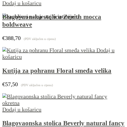
Dodaj u košaricu
Blagovaonska stolica Zenith mocca
boldweave
€
388,70
(PDV uključen u cijenu)
Dodaj u
košaricu
Kutija za pohranu Floral smeđa velika
€
57,50
(PDV uključen u cijenu)
Dodaj u košaricu
Blagovaonska stolica Beverly natural fancy