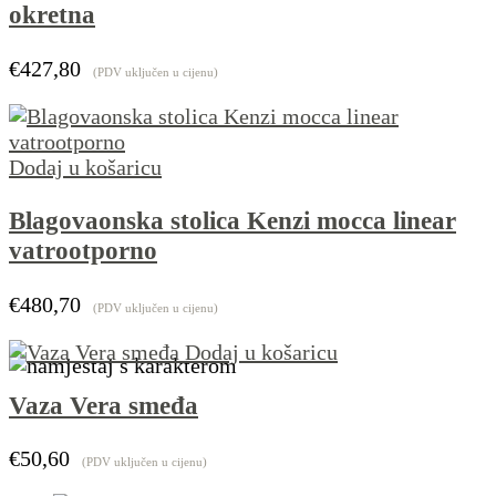
okretna
€
427,80
(PDV uključen u cijenu)
Dodaj u košaricu
Blagovaonska stolica Kenzi mocca linear
vatrootporno
€
480,70
(PDV uključen u cijenu)
Dodaj u košaricu
Vaza Vera smeđa
€
50,60
(PDV uključen u cijenu)