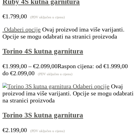
Ruby 4S kutna garnitura
€
1.799,00
(PDV uključen u cijenu)
Odaberi opcije
Ovaj proizvod ima više varijanti.
Opcije se mogu odabrati na stranici proizvoda
Torino 4S kutna garnitura
€
1.999,00
–
€
2.099,00
Raspon cijena: od €1.999,00
do €2.099,00
(PDV uključen u cijenu)
Odaberi opcije
Ovaj
proizvod ima više varijanti. Opcije se mogu odabrati
na stranici proizvoda
Torino 3S kutna garnitura
€
2.199,00
(PDV uključen u cijenu)