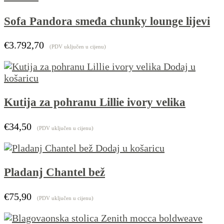
Sofa Pandora smeđa chunky lounge lijevi
€
3.792,70
(PDV uključen u cijenu)
Dodaj u
košaricu
Kutija za pohranu Lillie ivory velika
€
34,50
(PDV uključen u cijenu)
Dodaj u košaricu
Pladanj Chantel bež
€
75,90
(PDV uključen u cijenu)